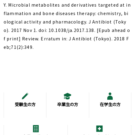
Y. Microbial metabolites and derivatives targeted at in
flammation and bone diseases therapy: chemistry, bi
ological activity and pharmacology. J Antibiot (Toky
o). 2017 Nov 1. doi: 10.1038/ja.2017.138. [Epub ahead o
f print] Review. Erratum in: J Antibiot (Tokyo). 2018 F
eb;71(2):349.
受験生の方
卒業生の方
在学生の方