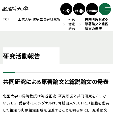
アクセス
資料請求
お問合わせ
TOP
上武大学 医学生理学研究所
研究
共同研究による
活動
原著論文と総説
報告
論文の発表
研究活動報告
共同研究による原著論文と総説論文の発表
北里大学の馬嶋教授は澁谷正史・研究所長と共同研究をおこな
い、VEGF受容体-1のシグナルは、骨髄由来VEGFR1+細胞を動員
して組織の肉芽組織形成を促進することを明らかにし、原著論文