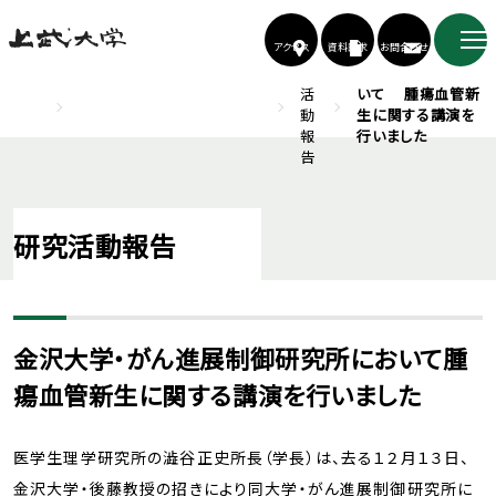
アクセス
資料請求
お問合わせ
TOP
上武大学 医学生理学研究所
研
金沢大学・がん進
究
展制御研究所にお
活
いて 腫瘍血管新
動
生に関する講演を
報
行いました
告
研究活動報告
金沢大学・がん進展制御研究所において腫
瘍血管新生に関する講演を行いました
医学生理学研究所の澁谷正史所長（学長）は、去る１２月１３日、
金沢大学・後藤教授の招きにより同大学・がん進展制御研究所に