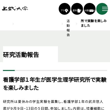
アクセス
資料請求
お問合わせ
TOP
上武大学 医学生理学研究所
研
看護学部１年生が
究
医学生理学研究
活
所で実験を楽しみ
動
ました
報
告
研究活動報告
看護学部１年生が医学生理学研究所で実験
を楽しみました
研究所は夏休みの学生実験を募集し、看護学部１年の武井悠人
君が９月９日~13日の５日間、参加しました。内容は、培養細胞に