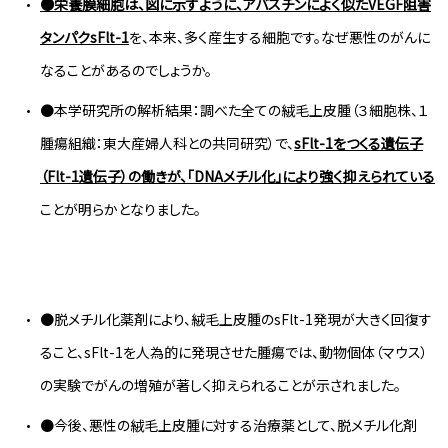
●栄養膜細胞は、図に示すように、アバスチンによく似た
VEGF
阻害
タンパク
sFlt-1
を、本来、多く産生する細胞です。なぜ悪性のがんに
なることがあるのでしょうか。
●本学研究所の解析結果：調べた全ての絨毛上皮腫（３細胞株、１
腫瘍組織：東大産婦人科との共同研究）で、
sFlt-1
をつくる遺伝子
（
Flt-1
遺伝子）の働きが、「
DNA
メチル化」により強く抑えられている
ことが明らかとなりました。
●脱メチル化薬剤により、絨毛上皮腫のsFlt-1発現が大きく回復す
ること、sFlt-1を人為的に発現させた腫瘍では、動物個体（マウス）
の実験でがんの増殖が著しく抑えられることが示されました。
●今後、悪性の絨毛上皮腫に対する治療薬として、脱メチル化剤