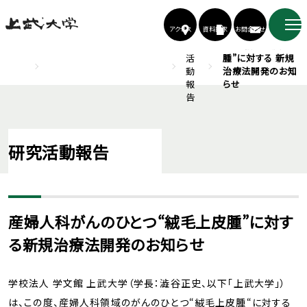
アクセス
資料請求
お問合わせ
TOP
上武大学 医学生理学研究所
研
産婦人科がんのひ
究
とつ“絨毛上皮
活
腫”に対する 新規
動
治療法開発のお知
報
らせ
告
研究活動報告
産婦人科がんのひとつ“絨毛上皮腫”に対す
る新規治療法開発のお知らせ
学校法人 学文館 上武大学（学長：澁谷正史、以下「上武大学」）
は、この度、産婦人科領域のがんのひとつ“絨毛上皮腫“に対する